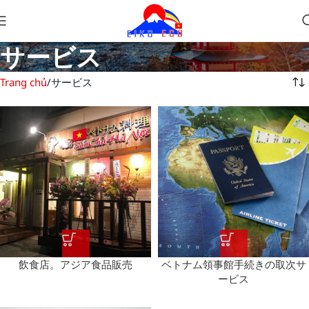
サービス
Trang chủ
サービス
飲食店。アジア食品販売
ベトナム領事館手続きの取次サ
ービス